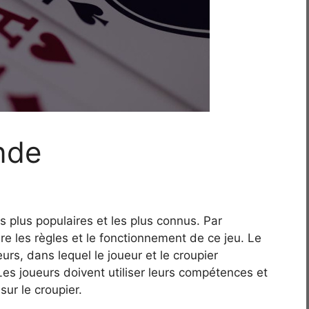
nde
es plus populaires et les plus connus. Par
e les règles et le fonctionnement de ce jeu. Le
urs, dans lequel le joueur et le croupier
 Les joueurs doivent utiliser leurs compétences et
sur le croupier.