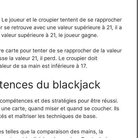
 Le joueur et le croupier tentent de se rapprocher
ur se retrouve avec une valeur supérieure à 21, il a
 valeur supérieure à 21, le joueur gagne.
re carte pour tenter de se rapprocher de la valeur
asse la valeur 21, il perd. Le croupier doit
leur de sa main est inférieure à 17.
tences du blackjack
 compétences et des stratégies pour être réussi.
 une carte, quand miser et quand se coucher. Ils
tés et maîtriser les techniques de base.
es telles que la comparaison des mains, la