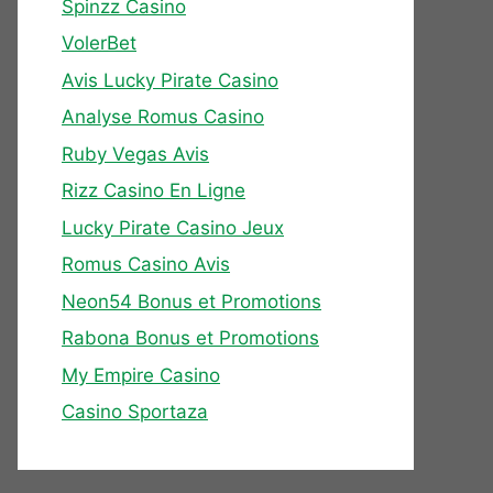
Spinzz Casino
VolerBet
Avis Lucky Pirate Casino
Analyse Romus Casino
Ruby Vegas Avis
Rizz Casino En Ligne
Lucky Pirate Casino Jeux
Romus Casino Avis
Neon54 Bonus et Promotions
Rabona Bonus et Promotions
My Empire Casino
Casino Sportaza