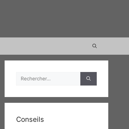
Rechercher :
Conseils