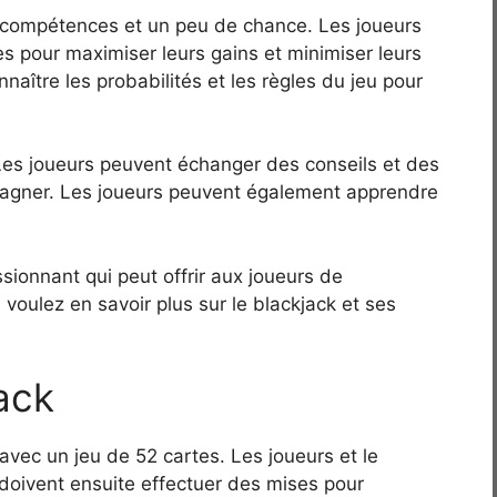
 compétences et un peu de chance. Les joueurs
s pour maximiser leurs gains et minimiser leurs
aître les probabilités et les règles du jeu pour
. Les joueurs peuvent échanger des conseils et des
à gagner. Les joueurs peuvent également apprendre
ssionnant qui peut offrir aux joueurs de
voulez en savoir plus sur le blackjack et ses
ack
 avec un jeu de 52 cartes. Les joueurs et le
 doivent ensuite effectuer des mises pour