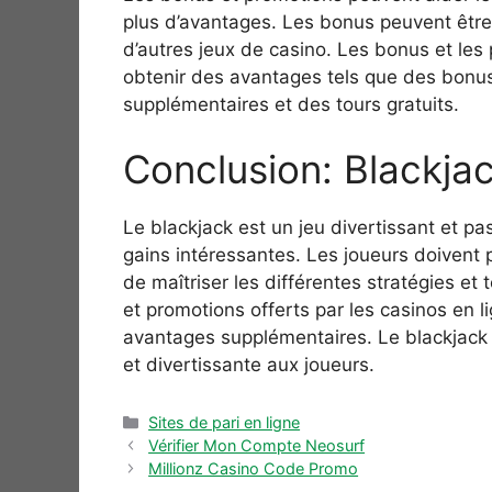
plus d’avantages. Les bonus peuvent être 
d’autres jeux de casino. Les bonus et les
obtenir des avantages tels que des bonus d
supplémentaires et des tours gratuits.
Conclusion: Blackj
Le blackjack est un jeu divertissant et pa
gains intéressantes. Les joueurs doivent 
de maîtriser les différentes stratégies e
et promotions offerts par les casinos en l
avantages supplémentaires. Le blackjack 
et divertissante aux joueurs.
Catégories
Sites de pari en ligne
Vérifier Mon Compte Neosurf
Millionz Casino Code Promo