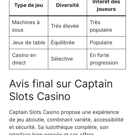
Intérêt des
Type de jeu
Diversité
joueurs
Machines à
Très
Très élevée
sous
populaire
Jeux de table
Équilibrée
Populaire
Casino en
En forte
Sélective
direct
progression
Avis final sur Captain
Slots Casino
Captain Slots Casino propose une expérience
de jeu aboutie, combinant variété, accessibilité
et sécurité. Sa ludothèque complète, son
interface bien pensée et ses offres