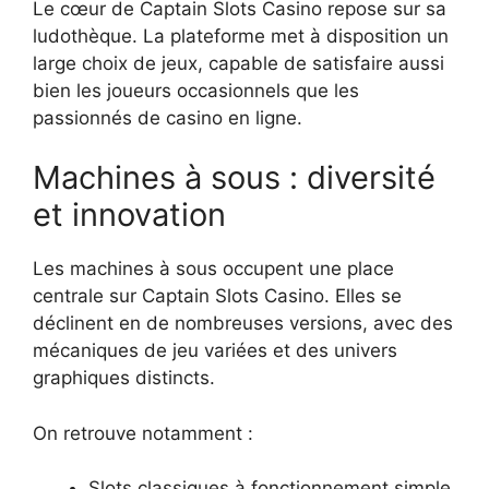
Le cœur de Captain Slots Casino repose sur sa
ludothèque. La plateforme met à disposition un
large choix de jeux, capable de satisfaire aussi
bien les joueurs occasionnels que les
passionnés de casino en ligne.
Machines à sous : diversité
et innovation
Les machines à sous occupent une place
centrale sur Captain Slots Casino. Elles se
déclinent en de nombreuses versions, avec des
mécaniques de jeu variées et des univers
graphiques distincts.
On retrouve notamment :
Slots classiques à fonctionnement simple