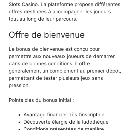
Slots Casino. La plateforme propose différentes
offres destinées à accompagner les joueurs
tout au long de leur parcours.
Offre de bienvenue
Le bonus de bienvenue est conçu pour
permettre aux nouveaux joueurs de démarrer
dans de bonnes conditions. Il offre
généralement un complément au premier dépôt,
permettant de tester plusieurs jeux sans
pression.
Points clés du bonus initial :
Avantage financier dès l’inscription
Découverte élargie de la ludothèque
Conditions présentées de manière