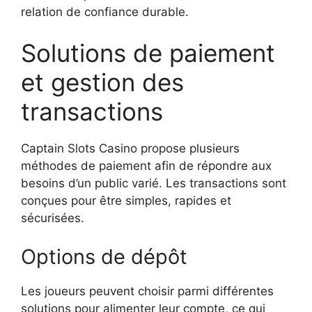
relation de confiance durable.
Solutions de paiement
et gestion des
transactions
Captain Slots Casino propose plusieurs
méthodes de paiement afin de répondre aux
besoins d’un public varié. Les transactions sont
conçues pour être simples, rapides et
sécurisées.
Options de dépôt
Les joueurs peuvent choisir parmi différentes
solutions pour alimenter leur compte, ce qui