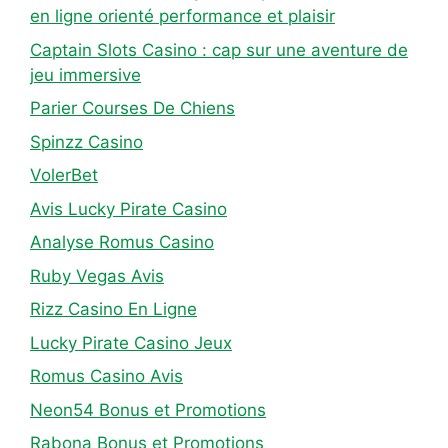
en ligne orienté performance et plaisir
Captain Slots Casino : cap sur une aventure de
jeu immersive
Parier Courses De Chiens
Spinzz Casino
VolerBet
Avis Lucky Pirate Casino
Analyse Romus Casino
Ruby Vegas Avis
Rizz Casino En Ligne
Lucky Pirate Casino Jeux
Romus Casino Avis
Neon54 Bonus et Promotions
Rabona Bonus et Promotions