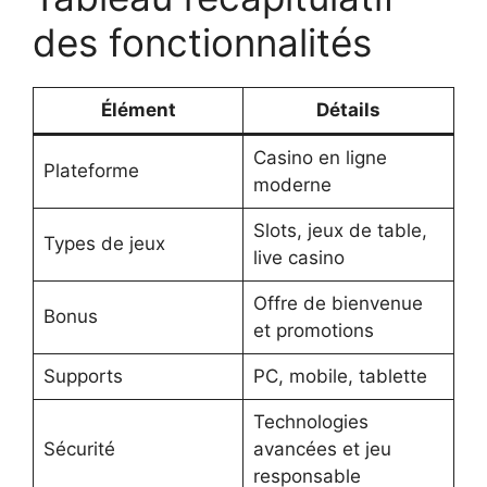
des fonctionnalités
Élément
Détails
Casino en ligne
Plateforme
moderne
Slots, jeux de table,
Types de jeux
live casino
Offre de bienvenue
Bonus
et promotions
Supports
PC, mobile, tablette
Technologies
Sécurité
avancées et jeu
responsable