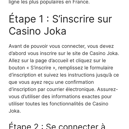
ligne les plus populaires en France.
Étape 1 : S’inscrire sur
Casino Joka
Avant de pouvoir vous connecter, vous devez
d’abord vous inscrire sur le site de Casino Joka.
Allez sur la page d’accueil et cliquez sur le
bouton « S’inscrire », remplissez le formulaire
d’inscription et suivez les instructions jusqu’à ce
que vous ayez reçu une confirmation
d’inscription par courrier électronique. Assurez-
vous d’utiliser des informations exactes pour
utiliser toutes les fonctionnalités de Casino
Joka.
Étape 2 : Se connecter à