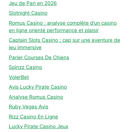
Jeu de Pari en 2026
Slotnight Casino
Romus Casino : analyse complète d’un casino
en ligne orienté performance et plaisir
Captain Slots Casino : cap sur une aventure de
jeu immersive
Parier Courses De Chiens
Spinzz Casino
VolerBet
Avis Lucky Pirate Casino
Analyse Romus Casino
Ruby Vegas Avis
Rizz Casino En Ligne
Lucky Pirate Casino Jeux