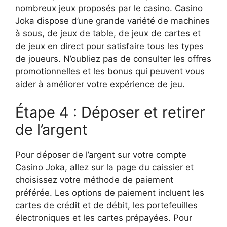
nombreux jeux proposés par le casino. Casino
Joka dispose d’une grande variété de machines
à sous, de jeux de table, de jeux de cartes et
de jeux en direct pour satisfaire tous les types
de joueurs. N’oubliez pas de consulter les offres
promotionnelles et les bonus qui peuvent vous
aider à améliorer votre expérience de jeu.
Étape 4 : Déposer et retirer
de l’argent
Pour déposer de l’argent sur votre compte
Casino Joka, allez sur la page du caissier et
choisissez votre méthode de paiement
préférée. Les options de paiement incluent les
cartes de crédit et de débit, les portefeuilles
électroniques et les cartes prépayées. Pour