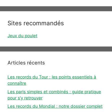
Sites recommandés
Jeux du poulet
Articles récents
Les records du Tour : les points essentiels à
connaître
Les paris simples et combinés : guide pratique
pour s’y retrouver
Les records du Mondial : notre dossier complet