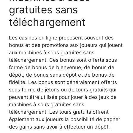
gratuites sans
téléchargement
Les casinos en ligne proposent souvent des
bonus et des promotions aux joueurs qui jouent
aux machines à sous gratuites sans
téléchargement. Ces bonus sont offerts sous
forme de bonus de bienvenue, de bonus de
dépôt, de bonus sans dépôt et de bonus de
fidélité. Les bonus sont généralement offerts
sous forme de jetons ou de tours gratuits qui
peuvent être utilisés pour jouer à des jeux de
machines à sous gratuites sans
téléchargement. Les tours gratuits offrent
également aux joueurs la possibilité de gagner
des gains sans avoir à effectuer un dépôt.