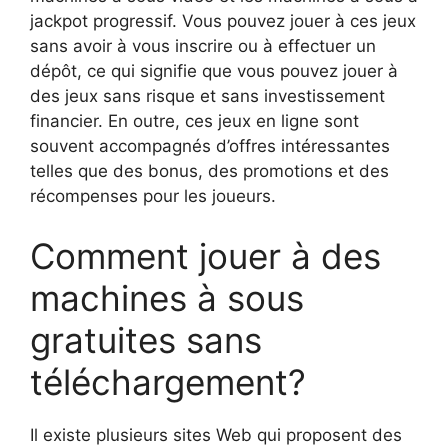
jackpot progressif. Vous pouvez jouer à ces jeux
sans avoir à vous inscrire ou à effectuer un
dépôt, ce qui signifie que vous pouvez jouer à
des jeux sans risque et sans investissement
financier. En outre, ces jeux en ligne sont
souvent accompagnés d’offres intéressantes
telles que des bonus, des promotions et des
récompenses pour les joueurs.
Comment jouer à des
machines à sous
gratuites sans
téléchargement?
Il existe plusieurs sites Web qui proposent des