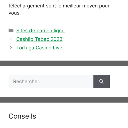
téléchargement sont le meilleur moyen pour
vous.
Catégories
Sites de pari en ligne
Cashlib Tabac 2023
Tortuga Casino Live
Rechercher :
Conseils