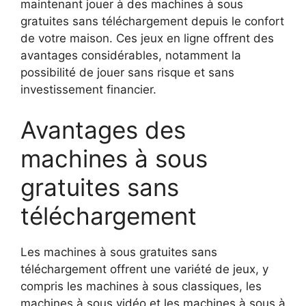
maintenant jouer à des machines à sous
gratuites sans téléchargement depuis le confort
de votre maison. Ces jeux en ligne offrent des
avantages considérables, notamment la
possibilité de jouer sans risque et sans
investissement financier.
Avantages des
machines à sous
gratuites sans
téléchargement
Les machines à sous gratuites sans
téléchargement offrent une variété de jeux, y
compris les machines à sous classiques, les
machines à sous vidéo et les machines à sous à