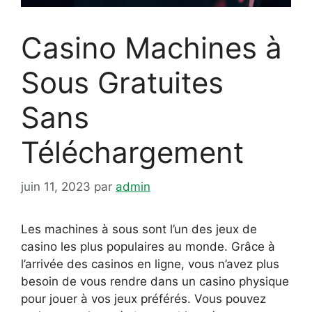
Casino Machines à
Sous Gratuites
Sans
Téléchargement
juin 11, 2023
par
admin
Les machines à sous sont l’un des jeux de
casino les plus populaires au monde. Grâce à
l’arrivée des casinos en ligne, vous n’avez plus
besoin de vous rendre dans un casino physique
pour jouer à vos jeux préférés. Vous pouvez