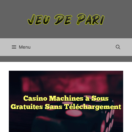
Aller
au
contenu
Menu