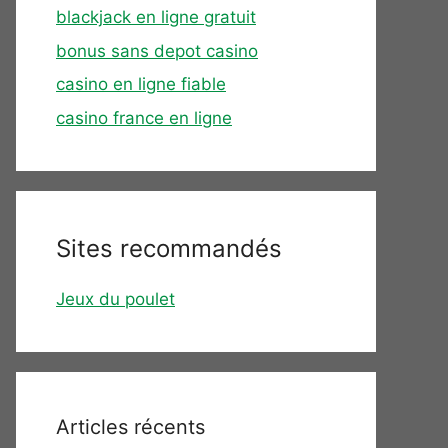
blackjack en ligne gratuit
bonus sans depot casino
casino en ligne fiable
casino france en ligne
Sites recommandés
Jeux du poulet
Articles récents