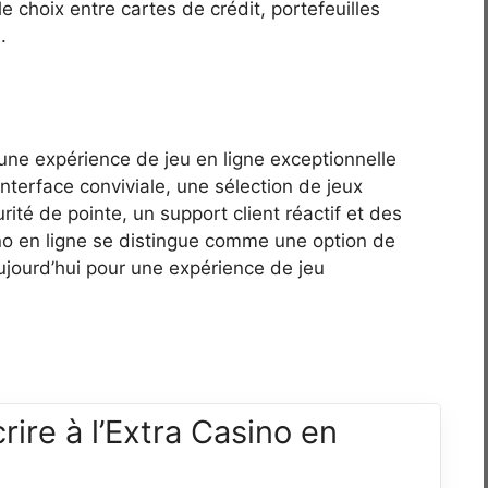
le choix entre cartes de crédit, portefeuilles
.
une expérience de jeu en ligne exceptionnelle
nterface conviviale, une sélection de jeux
ité de pointe, un support client réactif et des
ino en ligne se distingue comme une option de
aujourd’hui pour une expérience de jeu
ire à l’Extra Casino en