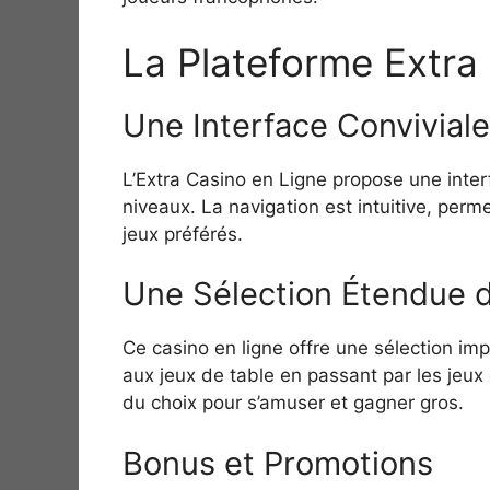
La Plateforme Extra
Une Interface Conviviale
L’Extra Casino en Ligne propose une inter
niveaux. La navigation est intuitive, perme
jeux préférés.
Une Sélection Étendue 
Ce casino en ligne offre une sélection im
aux jeux de table en passant par les jeux 
du choix pour s’amuser et gagner gros.
Bonus et Promotions