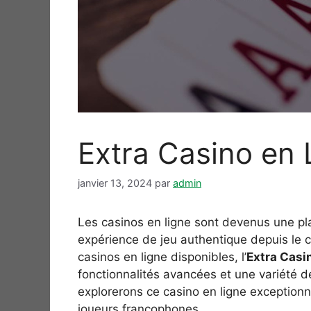
Extra Casino en 
janvier 13, 2024
par
admin
Les casinos en ligne sont devenus une pl
expérience de jeu authentique depuis le 
casinos en ligne disponibles, l’
Extra Casi
fonctionnalités avancées et une variété d
explorerons ce casino en ligne exceptionn
joueurs francophones.