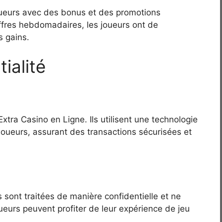
ueurs avec des bonus et des promotions
ffres hebdomadaires, les joueurs ont de
 gains.
ialité
Extra Casino en Ligne. Ils utilisent une technologie
joueurs, assurant des transactions sécurisées et
 sont traitées de manière confidentielle et ne
ueurs peuvent profiter de leur expérience de jeu