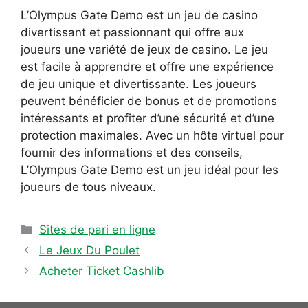
L’Olympus Gate Demo est un jeu de casino
divertissant et passionnant qui offre aux
joueurs une variété de jeux de casino. Le jeu
est facile à apprendre et offre une expérience
de jeu unique et divertissante. Les joueurs
peuvent bénéficier de bonus et de promotions
intéressants et profiter d’une sécurité et d’une
protection maximales. Avec un hôte virtuel pour
fournir des informations et des conseils,
L’Olympus Gate Demo est un jeu idéal pour les
joueurs de tous niveaux.
Catégories
Sites de pari en ligne
Le Jeux Du Poulet
Acheter Ticket Cashlib