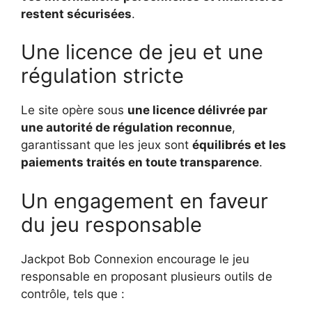
restent sécurisées
.
Une licence de jeu et une
régulation stricte
Le site opère sous
une licence délivrée par
une autorité de régulation reconnue
,
garantissant que les jeux sont
équilibrés et les
paiements traités en toute transparence
.
Un engagement en faveur
du jeu responsable
Jackpot Bob Connexion encourage le jeu
responsable en proposant plusieurs outils de
contrôle, tels que :