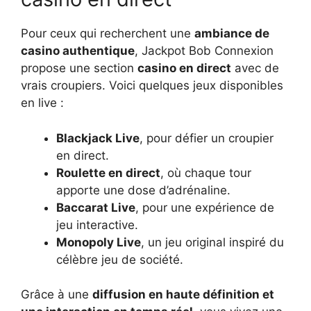
Pour ceux qui recherchent une
ambiance de
casino authentique
, Jackpot Bob Connexion
propose une section
casino en direct
avec de
vrais croupiers. Voici quelques jeux disponibles
en live :
Blackjack Live
, pour défier un croupier
en direct.
Roulette en direct
, où chaque tour
apporte une dose d’adrénaline.
Baccarat Live
, pour une expérience de
jeu interactive.
Monopoly Live
, un jeu original inspiré du
célèbre jeu de société.
Grâce à une
diffusion en haute définition et