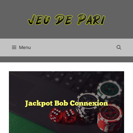
Aller
au
contenu
Menu