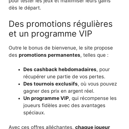
pour tester les jeux et maximiser leurs gains
dès le départ.
Des promotions régulières
et un programme VIP
Outre le bonus de bienvenue, le site propose
des
promotions permanentes
, telles que :
Des cashback hebdomadaires
, pour
récupérer une partie de vos pertes.
Des tournois exclusifs
, où vous pouvez
gagner des prix en argent réel.
Un programme VIP
, qui récompense les
joueurs fidèles avec des avantages
spéciaux.
Avec ces offres alléchantes,
chaque joueur