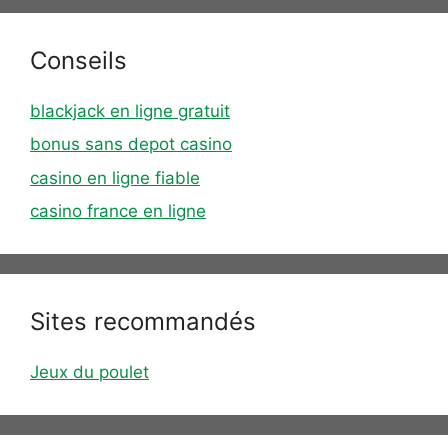
Conseils
blackjack en ligne gratuit
bonus sans depot casino
casino en ligne fiable
casino france en ligne
Sites recommandés
Jeux du poulet