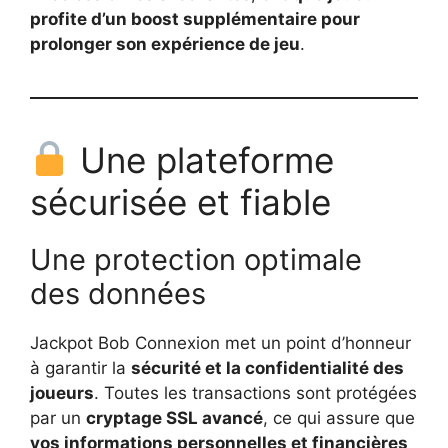
profite d’un boost supplémentaire pour
prolonger son expérience de jeu
.
Une plateforme
sécurisée et fiable
Une protection optimale
des données
Jackpot Bob Connexion met un point d’honneur
à garantir la
sécurité et la confidentialité des
joueurs
. Toutes les transactions sont protégées
par un
cryptage SSL avancé
, ce qui assure que
vos informations personnelles et financières