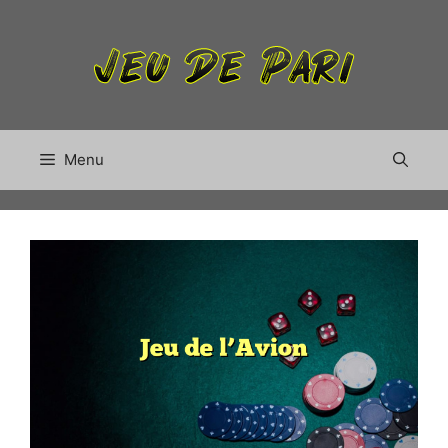
Aller
au
contenu
Menu