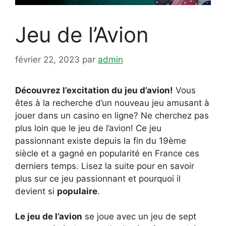
Jeu de l’Avion
février 22, 2023
par
admin
Découvrez l’excitation du jeu d’avion!
Vous
êtes à la recherche d’un nouveau jeu amusant à
jouer dans un casino en ligne? Ne cherchez pas
plus loin que le jeu de l’avion! Ce jeu
passionnant existe depuis la fin du 19ème
siècle et a gagné en popularité en France ces
derniers temps. Lisez la suite pour en savoir
plus sur ce jeu passionnant et pourquoi il
devient si
populaire
.
Le jeu de l’avion
se joue avec un jeu de sept