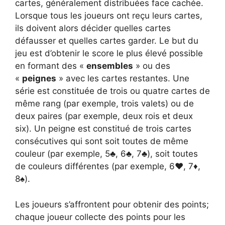
cartes, généralement distribuées face cachée.
Lorsque tous les joueurs ont reçu leurs cartes,
ils doivent alors décider quelles cartes
défausser et quelles cartes garder. Le but du
jeu est d’obtenir le score le plus élevé possible
en formant des «
ensembles
» ou des
«
peignes
» avec les cartes restantes. Une
série est constituée de trois ou quatre cartes de
même rang (par exemple, trois valets) ou de
deux paires (par exemple, deux rois et deux
six). Un peigne est constitué de trois cartes
consécutives qui sont soit toutes de même
couleur (par exemple, 5♣, 6♣, 7♣), soit toutes
de couleurs différentes (par exemple, 6♥, 7♦,
8♠).
Les joueurs s’affrontent pour obtenir des points;
chaque joueur collecte des points pour les