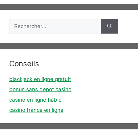
Rechercher :
Conseils
blackjack en ligne gratuit
bonus sans depot casino
casino en ligne fiable
casino france en ligne