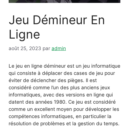
Jeu Démineur En
Ligne
août 25, 2023
par
admin
Le jeu en ligne démineur est un jeu informatique
qui consiste à déplacer des cases de jeu pour
éviter de déclencher des pièges. Il est
considéré comme l’un des plus anciens jeux
informatiques, avec des versions en ligne qui
datent des années 1980. Ce jeu est considéré
comme un excellent moyen pour développer les
compétences informatiques, en particulier la
résolution de problèmes et la gestion du temps.