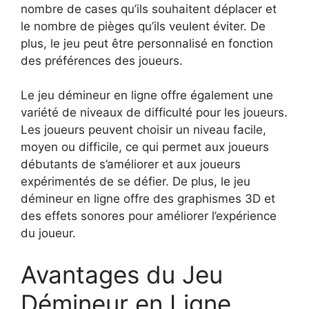
nombre de cases qu’ils souhaitent déplacer et
le nombre de pièges qu’ils veulent éviter. De
plus, le jeu peut être personnalisé en fonction
des préférences des joueurs.
Le jeu démineur en ligne offre également une
variété de niveaux de difficulté pour les joueurs.
Les joueurs peuvent choisir un niveau facile,
moyen ou difficile, ce qui permet aux joueurs
débutants de s’améliorer et aux joueurs
expérimentés de se défier. De plus, le jeu
démineur en ligne offre des graphismes 3D et
des effets sonores pour améliorer l’expérience
du joueur.
Avantages du Jeu
Démineur en Ligne