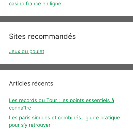
casino france en ligne
Sites recommandés
Jeux du poulet
Articles récents
Les records du Tour : les points essentiels à
connaître
Les paris simples et combinés : guide pratique
pour s’y retrouver