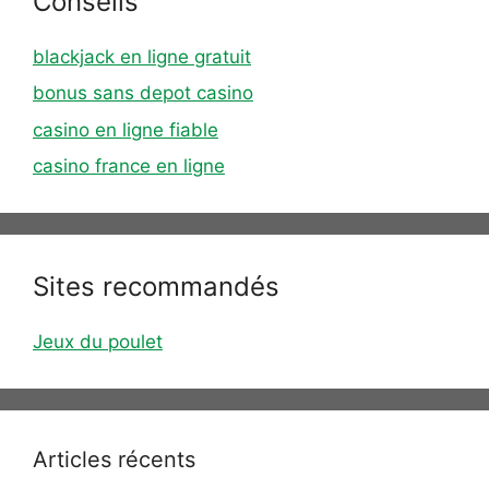
Conseils
blackjack en ligne gratuit
bonus sans depot casino
casino en ligne fiable
casino france en ligne
Sites recommandés
Jeux du poulet
Articles récents