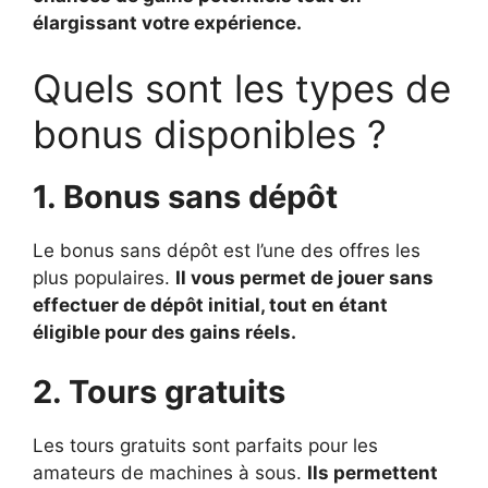
élargissant votre expérience.
Quels sont les types de
bonus disponibles ?
1. Bonus sans dépôt
Le bonus sans dépôt est l’une des offres les
plus populaires.
Il vous permet de jouer sans
effectuer de dépôt initial, tout en étant
éligible pour des gains réels.
2. Tours gratuits
Les tours gratuits sont parfaits pour les
amateurs de machines à sous.
Ils permettent