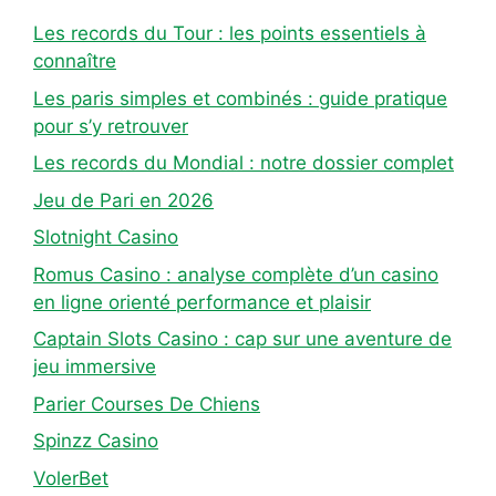
Les records du Tour : les points essentiels à
connaître
Les paris simples et combinés : guide pratique
pour s’y retrouver
Les records du Mondial : notre dossier complet
Jeu de Pari en 2026
Slotnight Casino
Romus Casino : analyse complète d’un casino
en ligne orienté performance et plaisir
Captain Slots Casino : cap sur une aventure de
jeu immersive
Parier Courses De Chiens
Spinzz Casino
VolerBet