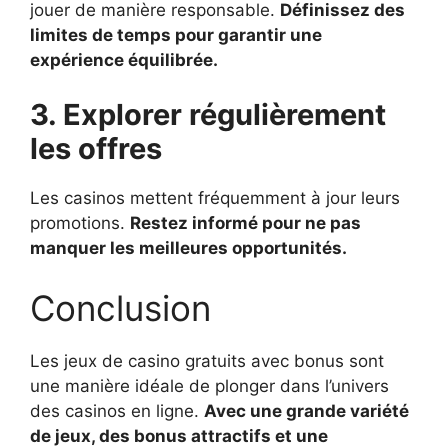
jouer de manière responsable.
Définissez des
limites de temps pour garantir une
expérience équilibrée.
3. Explorer régulièrement
les offres
Les casinos mettent fréquemment à jour leurs
promotions.
Restez informé pour ne pas
manquer les meilleures opportunités.
Conclusion
Les jeux de casino gratuits avec bonus sont
une manière idéale de plonger dans l’univers
des casinos en ligne.
Avec une grande variété
de jeux, des bonus attractifs et une