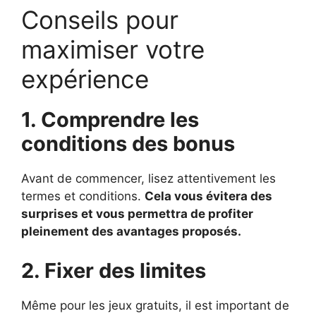
Conseils pour
maximiser votre
expérience
1. Comprendre les
conditions des bonus
Avant de commencer, lisez attentivement les
termes et conditions.
Cela vous évitera des
surprises et vous permettra de profiter
pleinement des avantages proposés.
2. Fixer des limites
Même pour les jeux gratuits, il est important de