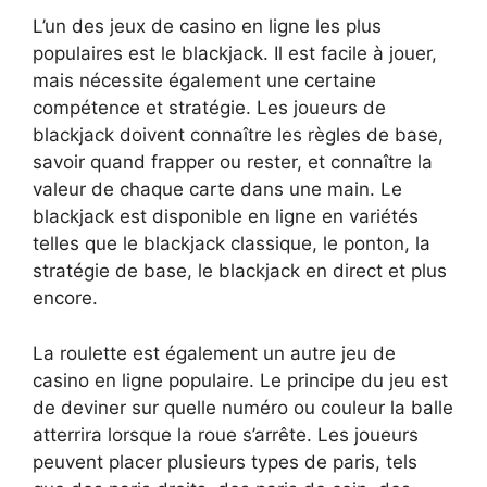
L’un des jeux de casino en ligne les plus
populaires est le blackjack. Il est facile à jouer,
mais nécessite également une certaine
compétence et stratégie. Les joueurs de
blackjack doivent connaître les règles de base,
savoir quand frapper ou rester, et connaître la
valeur de chaque carte dans une main. Le
blackjack est disponible en ligne en variétés
telles que le blackjack classique, le ponton, la
stratégie de base, le blackjack en direct et plus
encore.
La roulette est également un autre jeu de
casino en ligne populaire. Le principe du jeu est
de deviner sur quelle numéro ou couleur la balle
atterrira lorsque la roue s’arrête. Les joueurs
peuvent placer plusieurs types de paris, tels