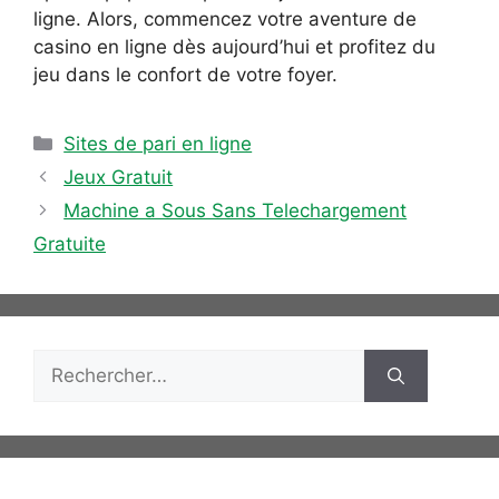
ligne. Alors, commencez votre aventure de
casino en ligne dès aujourd’hui et profitez du
jeu dans le confort de votre foyer.
Catégories
Sites de pari en ligne
Jeux Gratuit
Machine a Sous Sans Telechargement
Gratuite
Rechercher :