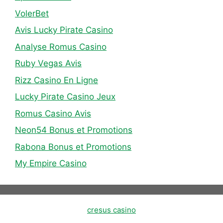
VolerBet
Avis Lucky Pirate Casino
Analyse Romus Casino
Ruby Vegas Avis
Rizz Casino En Ligne
Lucky Pirate Casino Jeux
Romus Casino Avis
Neon54 Bonus et Promotions
Rabona Bonus et Promotions
My Empire Casino
cresus casino