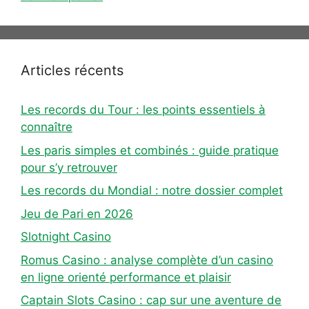
Articles récents
Les records du Tour : les points essentiels à
connaître
Les paris simples et combinés : guide pratique
pour s’y retrouver
Les records du Mondial : notre dossier complet
Jeu de Pari en 2026
Slotnight Casino
Romus Casino : analyse complète d’un casino
en ligne orienté performance et plaisir
Captain Slots Casino : cap sur une aventure de