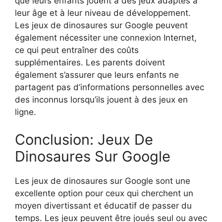
que leurs enfants jouent à des jeux adaptés à
leur âge et à leur niveau de développement.
Les jeux de dinosaures sur Google peuvent
également nécessiter une connexion Internet,
ce qui peut entraîner des coûts
supplémentaires. Les parents doivent
également s’assurer que leurs enfants ne
partagent pas d’informations personnelles avec
des inconnus lorsqu’ils jouent à des jeux en
ligne.
Conclusion: Jeux De
Dinosaures Sur Google
Les jeux de dinosaures sur Google sont une
excellente option pour ceux qui cherchent un
moyen divertissant et éducatif de passer du
temps. Les jeux peuvent être joués seul ou avec