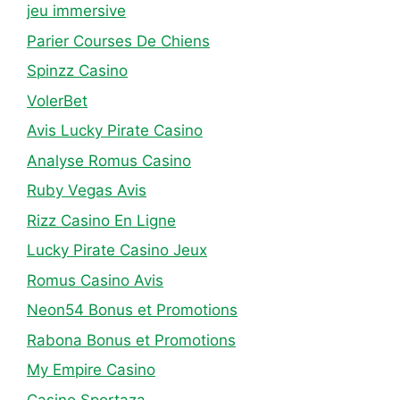
jeu immersive
Parier Courses De Chiens
Spinzz Casino
VolerBet
Avis Lucky Pirate Casino
Analyse Romus Casino
Ruby Vegas Avis
Rizz Casino En Ligne
Lucky Pirate Casino Jeux
Romus Casino Avis
Neon54 Bonus et Promotions
Rabona Bonus et Promotions
My Empire Casino
Casino Sportaza