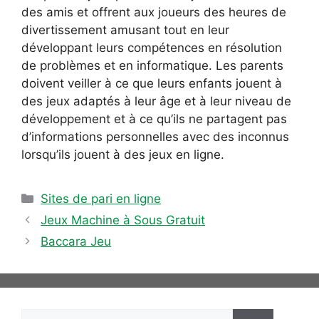
des amis et offrent aux joueurs des heures de
divertissement amusant tout en leur
développant leurs compétences en résolution
de problèmes et en informatique. Les parents
doivent veiller à ce que leurs enfants jouent à
des jeux adaptés à leur âge et à leur niveau de
développement et à ce qu’ils ne partagent pas
d’informations personnelles avec des inconnus
lorsqu’ils jouent à des jeux en ligne.
Catégories
Sites de pari en ligne
Jeux Machine à Sous Gratuit
Baccara Jeu
Rechercher :