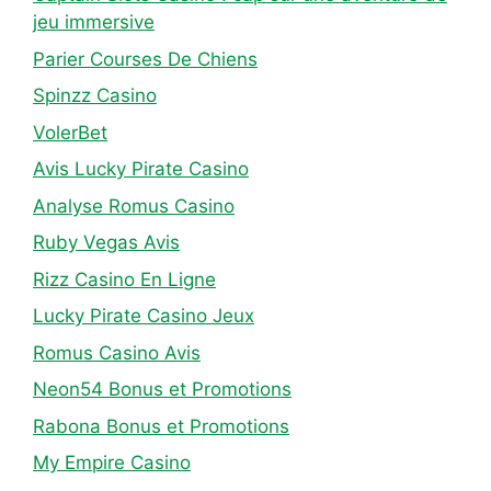
jeu immersive
Parier Courses De Chiens
Spinzz Casino
VolerBet
Avis Lucky Pirate Casino
Analyse Romus Casino
Ruby Vegas Avis
Rizz Casino En Ligne
Lucky Pirate Casino Jeux
Romus Casino Avis
Neon54 Bonus et Promotions
Rabona Bonus et Promotions
My Empire Casino