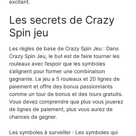
excitant.
Les secrets de Crazy
Spin jeu
Les règles de base de Crazy Spin Jeu : Dans
Crazy Spin Jeu, le but est de faire tourner les
rouleaux avec l’espoir que les symboles
s’alignent pour former une combinaison
gagnante. Le jeu a 5 rouleaux et 20 lignes de
paiement et offre des bonus passionnants
comme un tour de bonus et des tours gratuits.
Vous devez comprendre que plus vous jouerez
de lignes de paiement, plus vous aurez de
chances de gagner.
Les symboles à surveiller : Les symboles qui