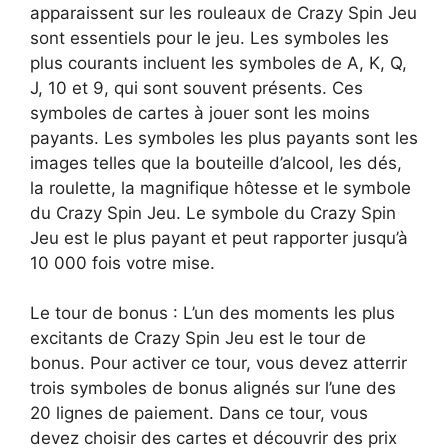
apparaissent sur les rouleaux de Crazy Spin Jeu
sont essentiels pour le jeu. Les symboles les
plus courants incluent les symboles de A, K, Q,
J, 10 et 9, qui sont souvent présents. Ces
symboles de cartes à jouer sont les moins
payants. Les symboles les plus payants sont les
images telles que la bouteille d’alcool, les dés,
la roulette, la magnifique hôtesse et le symbole
du Crazy Spin Jeu. Le symbole du Crazy Spin
Jeu est le plus payant et peut rapporter jusqu’à
10 000 fois votre mise.
Le tour de bonus : L’un des moments les plus
excitants de Crazy Spin Jeu est le tour de
bonus. Pour activer ce tour, vous devez atterrir
trois symboles de bonus alignés sur l’une des
20 lignes de paiement. Dans ce tour, vous
devez choisir des cartes et découvrir des prix