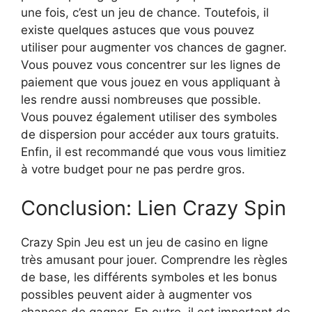
une fois, c’est un jeu de chance. Toutefois, il
existe quelques astuces que vous pouvez
utiliser pour augmenter vos chances de gagner.
Vous pouvez vous concentrer sur les lignes de
paiement que vous jouez en vous appliquant à
les rendre aussi nombreuses que possible.
Vous pouvez également utiliser des symboles
de dispersion pour accéder aux tours gratuits.
Enfin, il est recommandé que vous vous limitiez
à votre budget pour ne pas perdre gros.
Conclusion: Lien Crazy Spin
Crazy Spin Jeu est un jeu de casino en ligne
très amusant pour jouer. Comprendre les règles
de base, les différents symboles et les bonus
possibles peuvent aider à augmenter vos
chances de gagner. En outre, il est important de