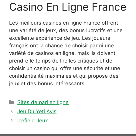
Casino En Ligne France
Les meilleurs casinos en ligne France offrent
une variété de jeux, des bonus lucratifs et une
excellente expérience de jeu. Les joueurs
français ont la chance de choisir parmi une
variété de casinos en ligne, mais ils doivent
prendre le temps de lire les critiques et de
choisir un casino qui offre une sécurité et une
confidentialité maximales et qui propose des
jeux et des bonus intéressants.
Catégories
Sites de pari en ligne
Jeu Du Yeti Avis
Icefield Jeux