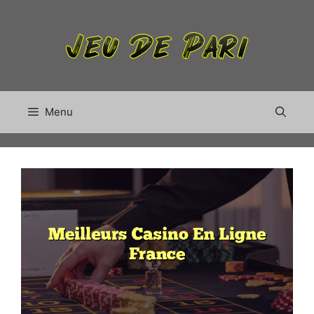
Aller
au
contenu
Menu