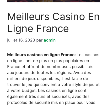
Meilleurs Casino En
Ligne France
juillet 16, 2023
par
admin
Meilleurs casinos en ligne France:
Les casinos
en ligne sont de plus en plus populaires en
France et offrent de nombreuses possibilités
aux joueurs de toutes les régions. Avec des
milliers de jeux disponibles, il est facile de
trouver le jeu qui convient à votre style de jeu et
à votre budget. Les casinos en ligne sont
également très sûrs et sécurisés, avec des
protocoles de sécurité mis en place pour vous