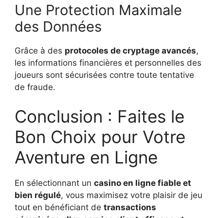
Une Protection Maximale
des Données
Grâce à des
protocoles de cryptage avancés
,
les informations financières et personnelles des
joueurs sont sécurisées contre toute tentative
de fraude.
Conclusion : Faites le
Bon Choix pour Votre
Aventure en Ligne
En sélectionnant un
casino en ligne fiable et
bien régulé
, vous maximisez votre plaisir de jeu
tout en bénéficiant de
transactions