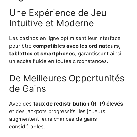
Une Expérience de Jeu
Intuitive et Moderne
Les casinos en ligne optimisent leur interface
pour être
compatibles avec les ordinateurs,
tablettes et smartphones
, garantissant ainsi
un accès fluide en toutes circonstances.
De Meilleures Opportunités
de Gains
Avec des
taux de redistribution (RTP) élevés
et des jackpots progressifs, les joueurs
augmentent leurs chances de gains
considérables.