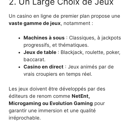
2. Un Large Choix de Jeux
Un casino en ligne de premier plan propose une
vaste gamme de jeux
, notamment :
Machines à sous
: Classiques, à jackpots
progressifs, et thématiques.
Jeux de table
: Blackjack, roulette, poker,
baccarat.
Casino en direct
: Jeux animés par de
vrais croupiers en temps réel.
Les jeux doivent être développés par des
éditeurs de renom comme
NetEnt,
Microgaming ou Evolution Gaming
pour
garantir une immersion et une qualité
irréprochable.