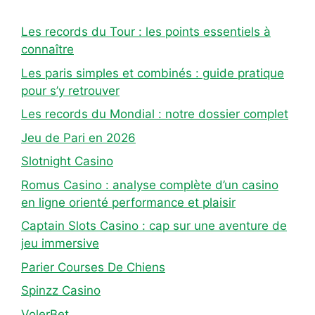
Les records du Tour : les points essentiels à
connaître
Les paris simples et combinés : guide pratique
pour s’y retrouver
Les records du Mondial : notre dossier complet
Jeu de Pari en 2026
Slotnight Casino
Romus Casino : analyse complète d’un casino
en ligne orienté performance et plaisir
Captain Slots Casino : cap sur une aventure de
jeu immersive
Parier Courses De Chiens
Spinzz Casino
VolerBet