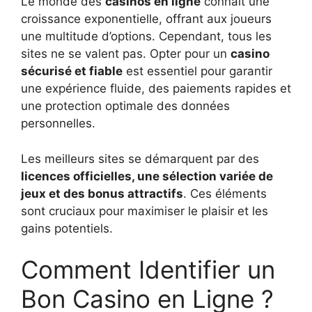
Le monde des
casinos en ligne
connaît une
croissance exponentielle, offrant aux joueurs
une multitude d’options. Cependant, tous les
sites ne se valent pas. Opter pour un
casino
sécurisé et fiable
est essentiel pour garantir
une expérience fluide, des paiements rapides et
une protection optimale des données
personnelles.
Les meilleurs sites se démarquent par des
licences officielles, une sélection variée de
jeux et des bonus attractifs
. Ces éléments
sont cruciaux pour maximiser le plaisir et les
gains potentiels.
Comment Identifier un
Bon Casino en Ligne ?