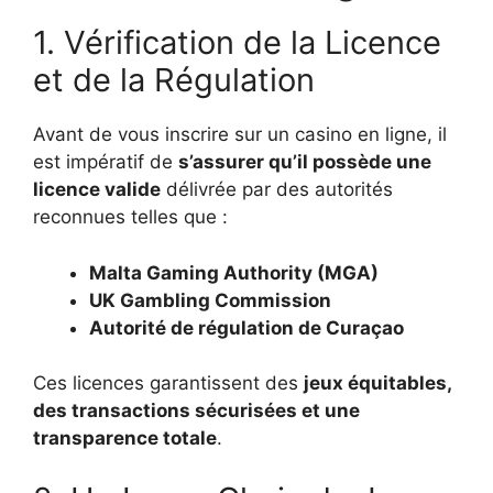
1. Vérification de la Licence
et de la Régulation
Avant de vous inscrire sur un casino en ligne, il
est impératif de
s’assurer qu’il possède une
licence valide
délivrée par des autorités
reconnues telles que :
Malta Gaming Authority (MGA)
UK Gambling Commission
Autorité de régulation de Curaçao
Ces licences garantissent des
jeux équitables,
des transactions sécurisées et une
transparence totale
.