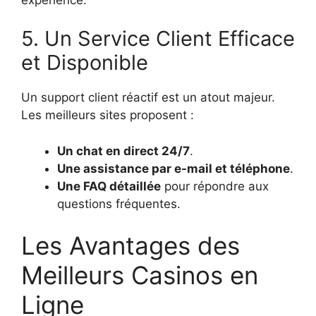
5. Un Service Client Efficace
et Disponible
Un support client réactif est un atout majeur.
Les meilleurs sites proposent :
Un chat en direct 24/7
.
Une assistance par e-mail et téléphone
.
Une FAQ détaillée
pour répondre aux
questions fréquentes.
Les Avantages des
Meilleurs Casinos en
Ligne