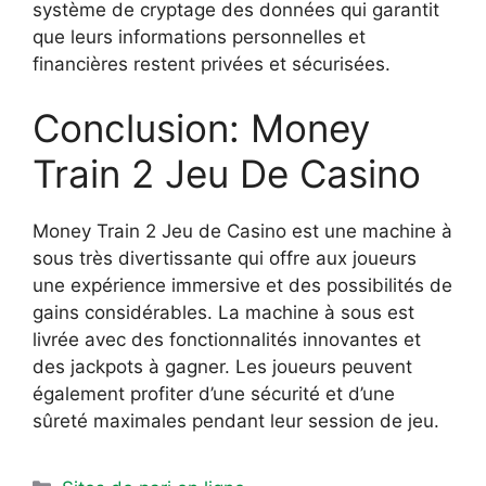
système de cryptage des données qui garantit
que leurs informations personnelles et
financières restent privées et sécurisées.
Conclusion: Money
Train 2 Jeu De Casino
Money Train 2 Jeu de Casino est une machine à
sous très divertissante qui offre aux joueurs
une expérience immersive et des possibilités de
gains considérables. La machine à sous est
livrée avec des fonctionnalités innovantes et
des jackpots à gagner. Les joueurs peuvent
également profiter d’une sécurité et d’une
sûreté maximales pendant leur session de jeu.
Catégories