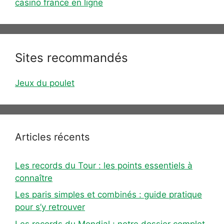
casino france en ligne
Sites recommandés
Jeux du poulet
Articles récents
Les records du Tour : les points essentiels à
connaître
Les paris simples et combinés : guide pratique
pour s’y retrouver
Les records du Mondial : notre dossier complet