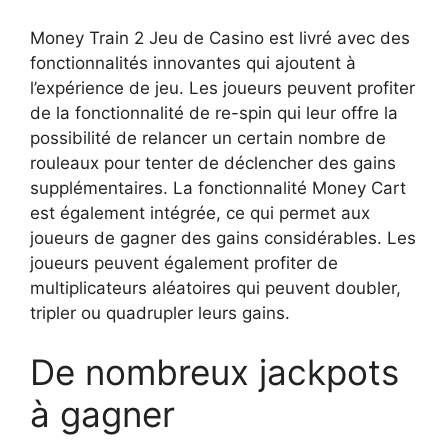
Money Train 2 Jeu de Casino est livré avec des
fonctionnalités innovantes qui ajoutent à
l’expérience de jeu. Les joueurs peuvent profiter
de la fonctionnalité de re-spin qui leur offre la
possibilité de relancer un certain nombre de
rouleaux pour tenter de déclencher des gains
supplémentaires. La fonctionnalité Money Cart
est également intégrée, ce qui permet aux
joueurs de gagner des gains considérables. Les
joueurs peuvent également profiter de
multiplicateurs aléatoires qui peuvent doubler,
tripler ou quadrupler leurs gains.
De nombreux jackpots
à gagner