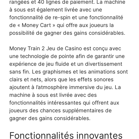
rangées et 40 lignes de paiement. La machine
à sous est également livrée avec une
fonctionnalité de re-spin et une fonctionnalité
de « Money Cart » qui offre aux joueurs la
possibilité de gagner des gains considérables.
Money Train 2 Jeu de Casino est conçu avec
une technologie de pointe afin de garantir une
expérience de jeu fluide et un divertissement
sans fin. Les graphismes et les animations sont
clairs et nets, alors que les effets sonores
ajoutent à l’atmosphère immersive du jeu. La
machine à sous est livrée avec des
fonctionnalités intéressantes qui offrent aux
joueurs des chances supplémentaires de
gagner des gains considérables.
Fonctionnalités innovantes