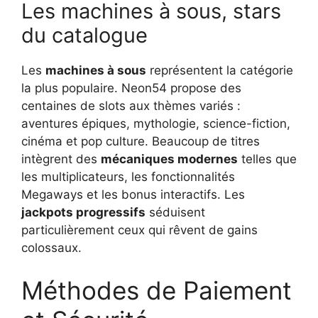
Les machines à sous, stars
du catalogue
Les
machines à sous
représentent la catégorie
la plus populaire. Neon54 propose des
centaines de slots aux thèmes variés :
aventures épiques, mythologie, science-fiction,
cinéma et pop culture. Beaucoup de titres
intègrent des
mécaniques modernes
telles que
les multiplicateurs, les fonctionnalités
Megaways et les bonus interactifs. Les
jackpots progressifs
séduisent
particulièrement ceux qui rêvent de gains
colossaux.
Méthodes de Paiement