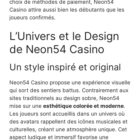
choix de méthodes de paiement, Neon54
Casino attire aussi bien les débutants que les
joueurs confirmés.
L’Univers et le Design
de Neon54 Casino
Un style inspiré et original
Neon54 Casino propose une expérience visuelle
qui sort des sentiers battus. Contrairement aux
sites traditionnels au design sobre, Neon54
mise sur une
esthétique colorée et moderne
.
Les joueurs sont accueillis dans un univers où
des avatars rappellent des icônes musicales et
culturelles, créant une atmosphère unique. Cet
aspect ludique et immersif favorise une