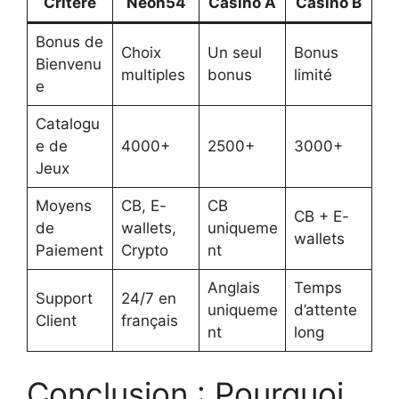
Critère
Neon54
Casino A
Casino B
Bonus de
Choix
Un seul
Bonus
Bienvenu
multiples
bonus
limité
e
Catalogu
e de
4000+
2500+
3000+
Jeux
Moyens
CB, E-
CB
CB + E-
de
wallets,
uniqueme
wallets
Paiement
Crypto
nt
Anglais
Temps
Support
24/7 en
uniqueme
d’attente
Client
français
nt
long
Conclusion : Pourquoi