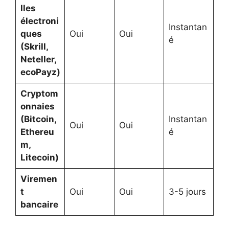
lles
électroni
Instantan
ques
Oui
Oui
é
(Skrill,
Neteller,
ecoPayz)
Cryptom
onnaies
(Bitcoin,
Instantan
Oui
Oui
Ethereu
é
m,
Litecoin)
Viremen
t
Oui
Oui
3-5 jours
bancaire