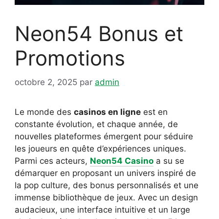
Neon54 Bonus et
Promotions
octobre 2, 2025
par
admin
Le monde des
casinos en ligne
est en
constante évolution, et chaque année, de
nouvelles plateformes émergent pour séduire
les joueurs en quête d’expériences uniques.
Parmi ces acteurs,
Neon54 Casino
a su se
démarquer en proposant un univers inspiré de
la pop culture, des bonus personnalisés et une
immense bibliothèque de jeux. Avec un design
audacieux, une interface intuitive et un large