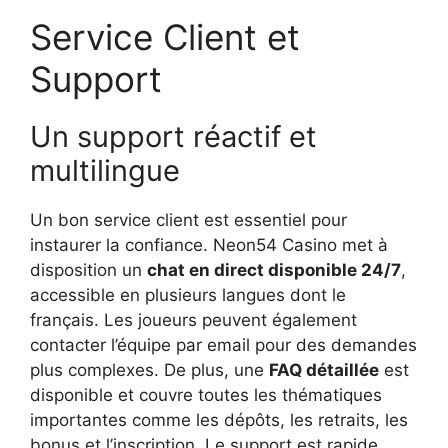
Service Client et
Support
Un support réactif et
multilingue
Un bon service client est essentiel pour
instaurer la confiance. Neon54 Casino met à
disposition un
chat en direct disponible 24/7
,
accessible en plusieurs langues dont le
français. Les joueurs peuvent également
contacter l’équipe par email pour des demandes
plus complexes. De plus, une
FAQ détaillée
est
disponible et couvre toutes les thématiques
importantes comme les dépôts, les retraits, les
bonus et l’inscription. Le support est rapide,