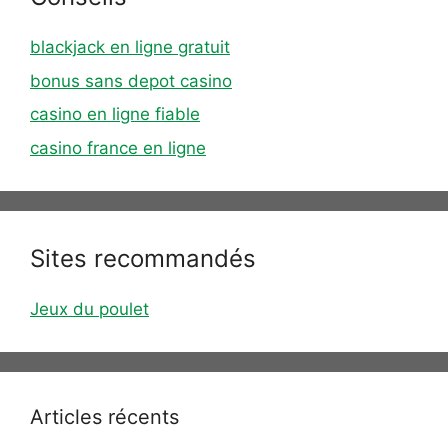
blackjack en ligne gratuit
bonus sans depot casino
casino en ligne fiable
casino france en ligne
Sites recommandés
Jeux du poulet
Articles récents