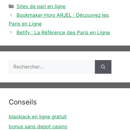
Catégories
Sites de pari en ligne
Bookmaker Hors ARJEL : Découvrez les
Paris en Ligne
Betify : La Référence des Paris en Ligne
Rechercher :
Conseils
blackjack en ligne gratuit
bonus sans depot casino