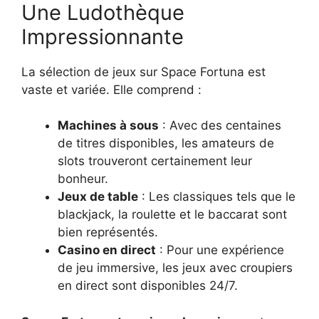
Une Ludothèque
Impressionnante
La sélection de jeux sur Space Fortuna est
vaste et variée. Elle comprend :
Machines à sous
: Avec des centaines
de titres disponibles, les amateurs de
slots trouveront certainement leur
bonheur.
Jeux de table
: Les classiques tels que le
blackjack, la roulette et le baccarat sont
bien représentés.
Casino en direct
: Pour une expérience
de jeu immersive, les jeux avec croupiers
en direct sont disponibles 24/7.