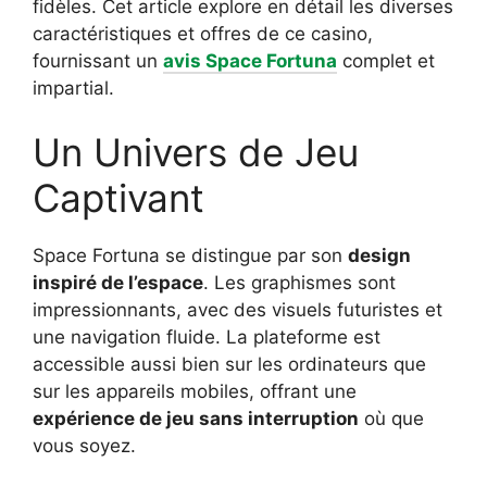
fidèles. Cet article explore en détail les diverses
caractéristiques et offres de ce casino,
fournissant un
avis Space Fortuna
complet et
impartial.
Un Univers de Jeu
Captivant
Space Fortuna se distingue par son
design
inspiré de l’espace
. Les graphismes sont
impressionnants, avec des visuels futuristes et
une navigation fluide. La plateforme est
accessible aussi bien sur les ordinateurs que
sur les appareils mobiles, offrant une
expérience de jeu sans interruption
où que
vous soyez.