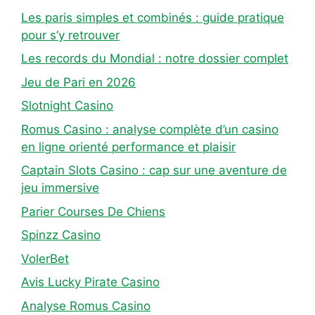
Les paris simples et combinés : guide pratique
pour s’y retrouver
Les records du Mondial : notre dossier complet
Jeu de Pari en 2026
Slotnight Casino
Romus Casino : analyse complète d’un casino
en ligne orienté performance et plaisir
Captain Slots Casino : cap sur une aventure de
jeu immersive
Parier Courses De Chiens
Spinzz Casino
VolerBet
Avis Lucky Pirate Casino
Analyse Romus Casino