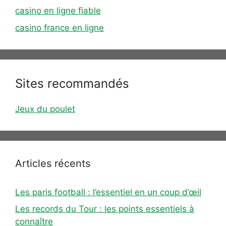
casino en ligne fiable
casino france en ligne
Sites recommandés
Jeux du poulet
Articles récents
Les paris football : l’essentiel en un coup d’œil
Les records du Tour : les points essentiels à
connaître