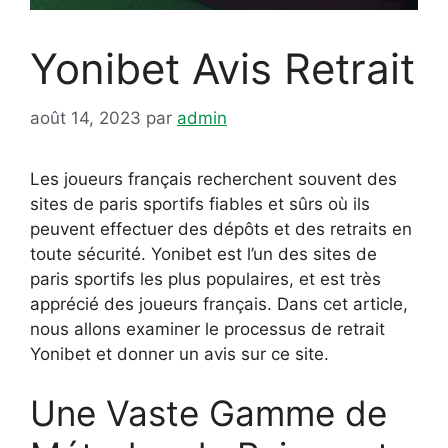
Yonibet Avis Retrait
août 14, 2023
par
admin
Les joueurs français recherchent souvent des
sites de paris sportifs fiables et sûrs où ils
peuvent effectuer des dépôts et des retraits en
toute sécurité. Yonibet est l’un des sites de
paris sportifs les plus populaires, et est très
apprécié des joueurs français. Dans cet article,
nous allons examiner le processus de retrait
Yonibet et donner un avis sur ce site.
Une Vaste Gamme de