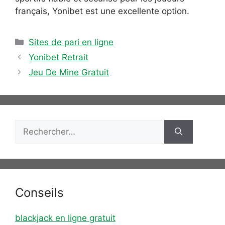
français, Yonibet est une excellente option.
Catégories
Sites de pari en ligne
Yonibet Retrait
Jeu De Mine Gratuit
Rechercher :
Conseils
blackjack en ligne gratuit