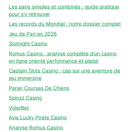
Les paris simples et combinés : guide pratique
pour s’y retrouver
Les records du Mondial : notre dossier complet
Jeu de Pari en 2026
Slotnight Casino
Romus Casino : analyse complète d’un casino
en ligne orienté performance et plaisir
Captain Slots Casino : cap sur une aventure de
jeu immersive
Parier Courses De Chiens
Spinzz Casino
VolerBet
Avis Lucky Pirate Casino
Analyse Romus Casino