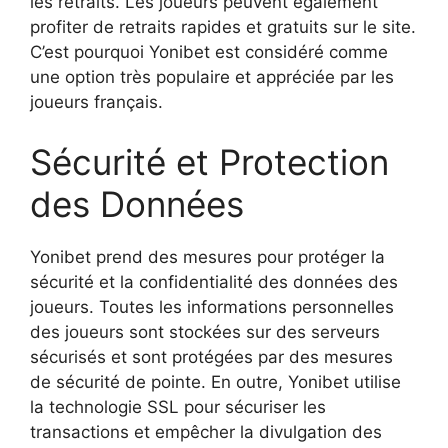
les retraits. Les joueurs peuvent également
profiter de retraits rapides et gratuits sur le site.
C’est pourquoi Yonibet est considéré comme
une option très populaire et appréciée par les
joueurs français.
Sécurité et Protection
des Données
Yonibet prend des mesures pour protéger la
sécurité et la confidentialité des données des
joueurs. Toutes les informations personnelles
des joueurs sont stockées sur des serveurs
sécurisés et sont protégées par des mesures
de sécurité de pointe. En outre, Yonibet utilise
la technologie SSL pour sécuriser les
transactions et empêcher la divulgation des