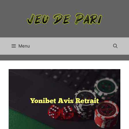
Aller
au
contenu
Menu